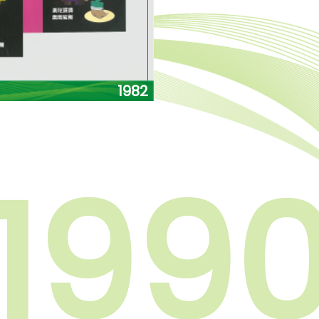
1982
199