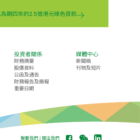
為期四年的2.5億港元綠色貸款
投資者關係
媒體中心
財務摘要
新聞稿
股價資料
刊物及短片
公函及通告
財務報告及簡報
重要日期
聯繫我們
| 關注我們