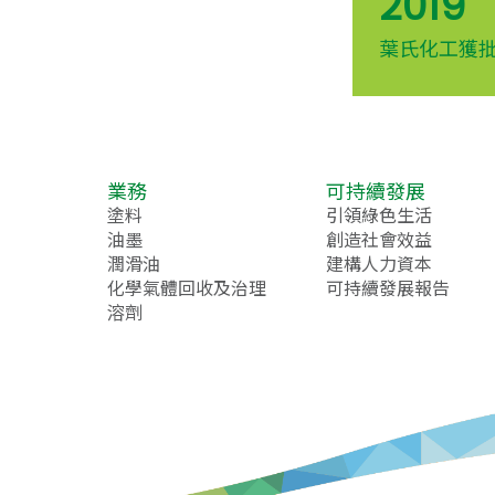
2019
葉氏化工獲批
業務
可持續發展
塗料
引領綠色生活
油墨
創造社會效益
潤滑油
建構人力資本
化學氣體回收及治理
可持續發展報告
溶劑