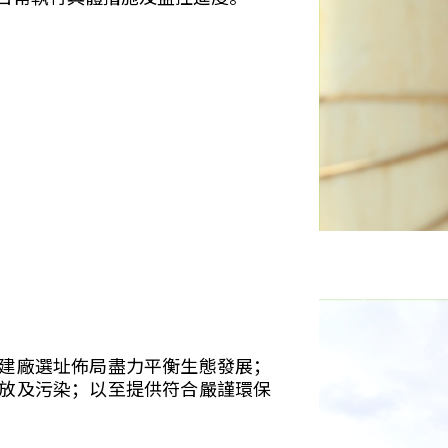
建廠選址佈局盡力平衡生態發展；
放及污染；以至提供符合嚴謹環保